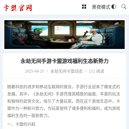
黑夜模式
永劫无间手游卡盟游戏福利生态新势力
2025-04-25
/
永劫无间卡盟动态
/
212 阅读
随着科技的进步和移动互联网的普及，手游行业迎来了爆发式的
发展。其中，《永劫无间》手游凭借其精致的画面、丰富的玩法
和独特的武侠文化，吸引了大量玩家。而在这个游戏生态中，卡
盟作为一种新兴势力，为玩家提供了诸多便利和福利，成为游戏
福利生态的一股新势力。
一、卡盟的兴起