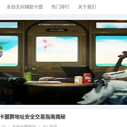
永劫无间辅助卡盟
热门排行
关于我们
卡盟群地址安全交易指南揭秘
5-03
/
永劫卡盟新闻
/
291 阅读