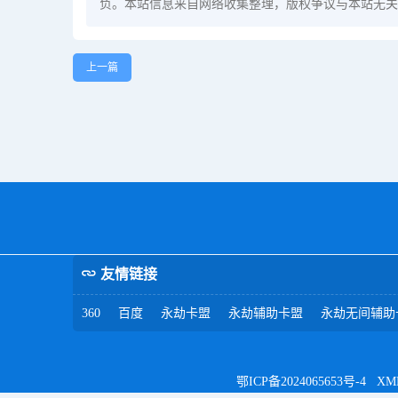
负。本站信息来自网络收集整理，版权争议与本站无关
上一篇
友情链接
360
百度
永劫卡盟
永劫辅助卡盟
永劫无间辅助
鄂ICP备2024065653号-4
XM