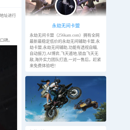
地址进行
永劫无间卡盟
永劫无间卡盟（256kam.com）拥有全网
的口碑。
最新最稳定低价的永劫无间辅助卡盟,永
劫卡盟,永劫无间辅助,功能有透视自瞄,
自动振刀,AI博弈,飞天遁地,锁血飞天无
敌,海外实力团队打造,一对一售后，赶紧
来免费体验吧！