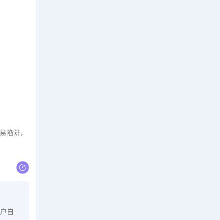
易陷阱，
户自