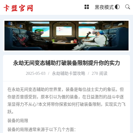
黑夜模式
永劫无间变态辅助打破装备限制提升你的实力
2025-05-03
/
永劫辅助卡盟攻略
/
270 阅读
在永劫无间变态辅助的世界里，装备是每位战士实力的象征。但
你是否曾感受到，原本引以为傲的装备，在日益激烈的战斗中逐
渐显得力不从心?本文将带你探索如何打破装备限制，实现实力飞
跃。
装备的局限
装备的局限通常来源于以下几个方面：